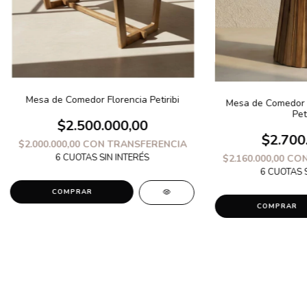
Mesa de Comedor Florencia Petiribi
Mesa de Comedor 
Peti
$2.500.000,00
$2.700
$2.000.000,00
CON
TRANSFERENCIA
$2.160.000,00
CO
COMPRAR
COMPRAR