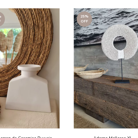
%
25
%
F
OFF