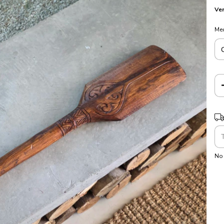
Ver
Me
En
Ent
No 