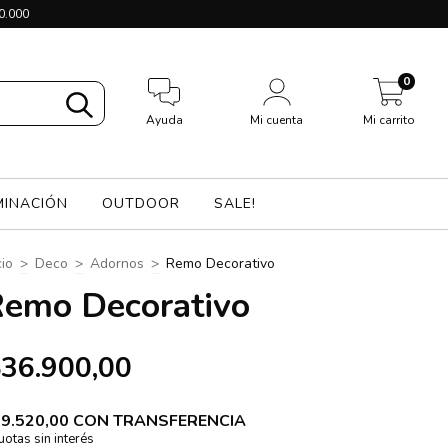
0.000
0
Ayuda
Mi cuenta
Mi carrito
MINACIÓN
OUTDOOR
SALE!
cio
>
Deco
>
Adornos
>
Remo Decorativo
emo Decorativo
36.900,00
9.520,00
CON
TRANSFERENCIA