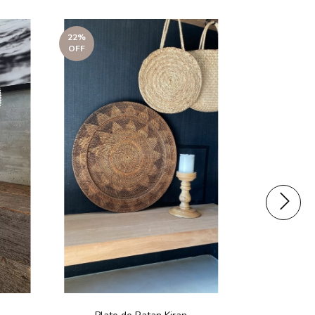
22
%
11
%
OFF
OFF