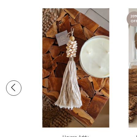
20
OF