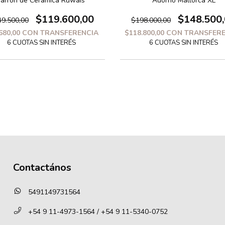
Jarron de Ceramica Ruwais
Adorno Mallorca XL
$119.600,00
$148.500
9.500,00
$198.000,00
680,00
CON
TRANSFERENCIA
$118.800,00
CON
TRANSFERE
Contactános
5491149731564
+54 9 11-4973-1564 / +54 9 11-5340-0752