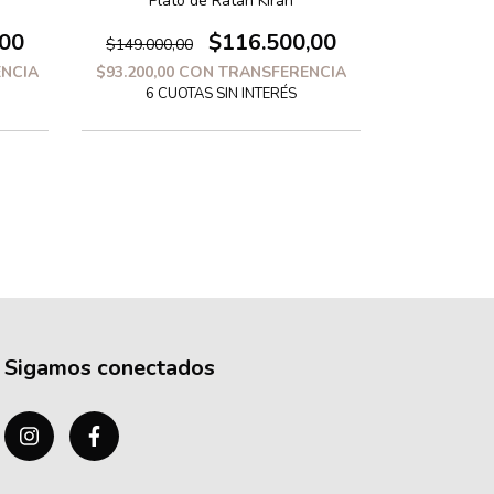
Plato de Ratan Kiran
Mac
,00
$116.500,00
$149.000,00
$325.000,
NCIA
$93.200,00
CON
TRANSFERENCIA
$231.200,0
Sigamos conectados