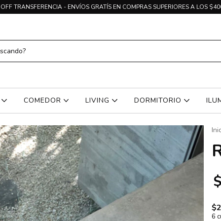
OFF TRANSFERENCIA - ENVÍOS GRATÍS EN COMPRAS SUPERIORES A LOS $40
O
COMEDOR
LIVING
DORMITORIO
ILU
Ini
R
$
$2