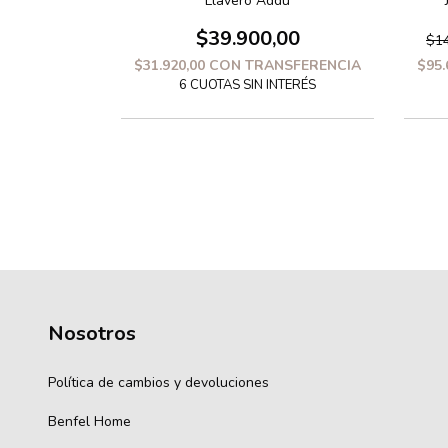
ca Uday
Llavero Addu
00
$39.900,00
$14
SFERENCIA
$31.920,00
CON
TRANSFERENCIA
$95.
Nosotros
Política de cambios y devoluciones
Benfel Home