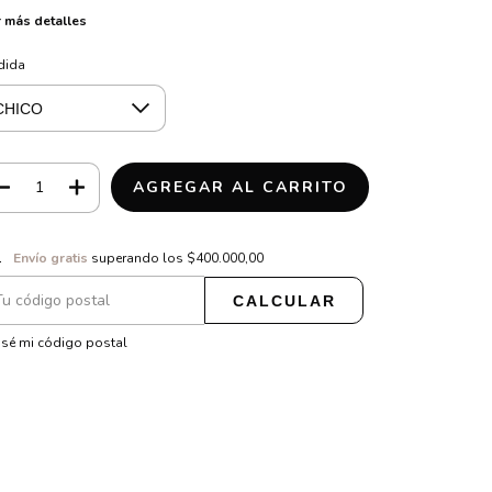
 más detalles
dida
vío gratis
$400.000,00
Envío gratis
superando los
$400.000,00
CALCULAR
CAMBIAR CP
regas para el CP:
sé mi código postal