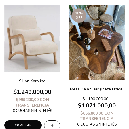
10
%
OFF
Sillon Karoline
Mesa Baja Suar (Pieza Unica)
$1.249.000,00
$1.190.000,00
$999.200,00
CON
$1.071.000,00
TRANSFERENCIA
$856.800,00
CON
TRANSFERENCIA