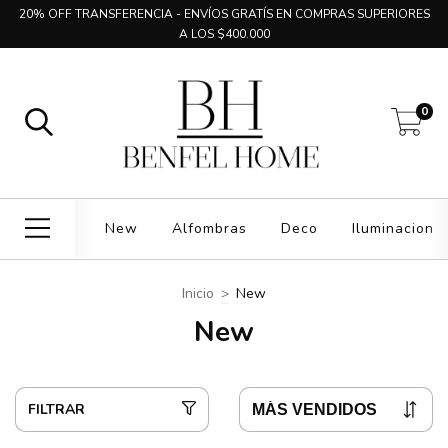
20% OFF TRANSFERENCIA - ENVÍOS GRATÍS EN COMPRAS SUPERIORES
A LOS $400.000
0
New
Alfombras
Deco
Iluminacion
Inicio
>
New
New
FILTRAR