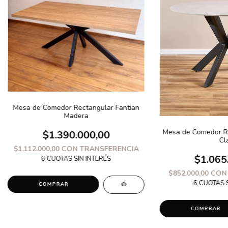
Mesa de Comedor Rectangular Fantian
Madera
Mesa de Comedor Re
$1.390.000,00
Cl
$1.112.000,00
CON
TRANSFERENCIA
$1.065
$852.000,00
CON