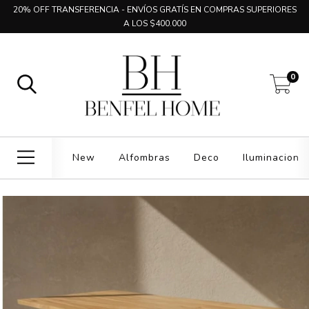
20% OFF TRANSFERENCIA - ENVÍOS GRATÍS EN COMPRAS SUPERIORES
A LOS $400.000
0
New
Alfombras
Deco
Iluminacion