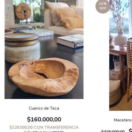
11
%
OFF
Cuenco de Teca
$160.000,00
Macetero
$128.000,00
CON
TRANSFERENCIA
$
$325.000,00